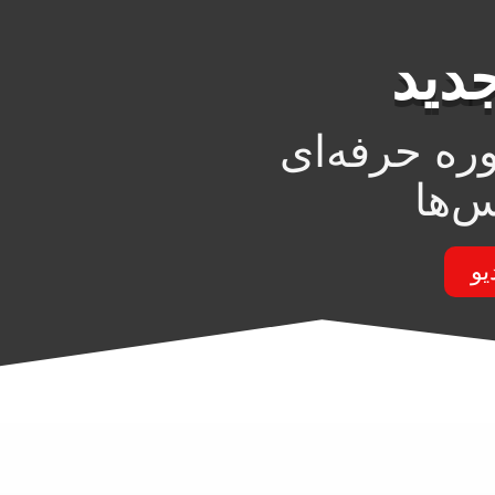
دید
ره حرفه‌ای
‌ها
یو